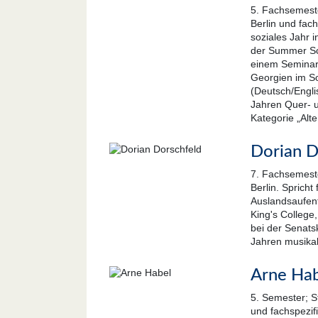
5. Fachsemeste
Berlin und fac
soziales Jahr 
der Summer Sc
einem Seminar 
Georgien im So
(Deutsch/Engli
Jahren Quer- u
Kategorie „Alte
Dorian D
7. Fachsemeste
Berlin. Sprich
Auslandsaufent
King's College,
bei der Senatsk
Jahren musikali
Arne Hab
5. Semester; S
und fachspezi