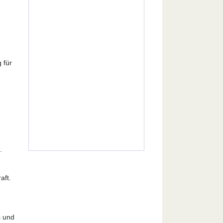
 für
.
aft.
s und