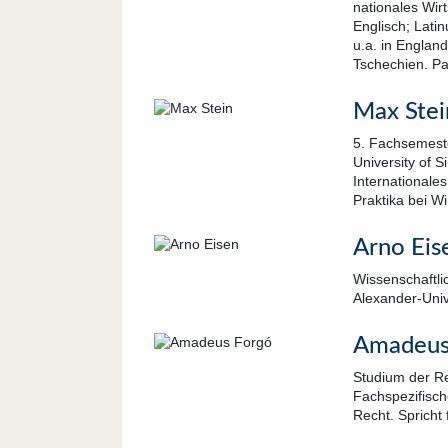
nationales Wirt
Englisch; Lati
u.a. in Englan
Tschechien. Pas
Max Stei
5. Fachsemeste
University of 
Internationale
Praktika bei Wi
Arno Eis
Wissenschaftlic
Alexander-Univ
Amadeus 
Studium der Re
Fachspezifisc
Recht. Spricht