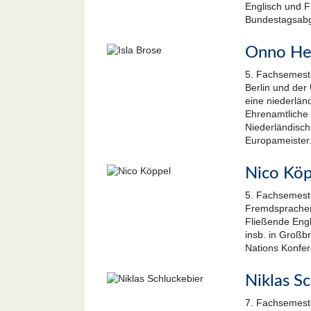
Englisch und F
Bundestagsabge
Onno He
5. Fachsemeste
Berlin und der
eine niederlän
Ehrenamtliche 
Niederländisch
Europameister
Nico Köp
5. Fachsemeste
Fremdsprachena
Fließende Engl
insb. in Großb
Nations Konfere
Niklas S
7. Fachsemeste