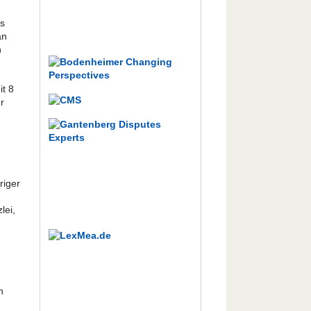
es
an
n
g
it 8
r
riger
lei,
n