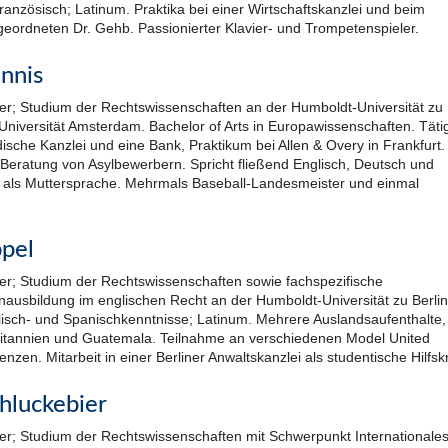
ranzösisch; Latinum. Praktika bei einer Wirtschaftskanzlei und beim
ordneten Dr. Gehb. Passionierter Klavier- und Trompetenspieler.
nnis
r; Studium der Rechtswissenschaften an der Humboldt-Universität zu
 Universität Amsterdam. Bachelor of Arts in Europawissenschaften. Tätig
dische Kanzlei und eine Bank, Praktikum bei Allen & Overy in Frankfurt.
Beratung von Asylbewerbern. Spricht fließend Englisch, Deutsch und
 als Muttersprache. Mehrmals Baseball-Landesmeister und einmal
.
pel
r; Studium der Rechtswissenschaften sowie fachspezifische
usbildung im englischen Recht an der Humboldt-Universität zu Berlin
isch- und Spanischkenntnisse; Latinum. Mehrere Auslandsaufenthalte,
ritannien und Guatemala. Teilnahme an verschiedenen Model United
nzen. Mitarbeit in einer Berliner Anwaltskanzlei als studentische Hilfskr
chluckebier
r; Studium der Rechtswissenschaften mit Schwerpunkt Internationale