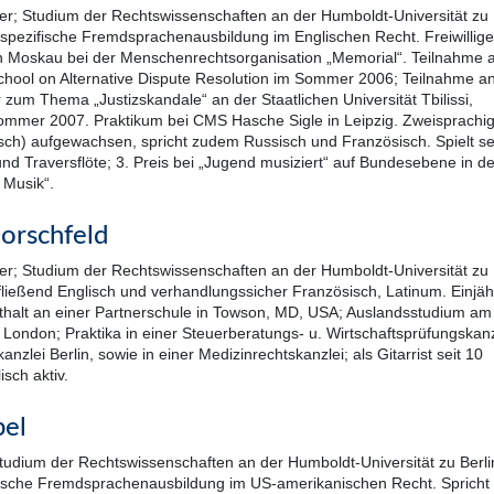
r; Studium der Rechtswissenschaften an der Humboldt-Universität zu
hspezifische Fremdsprachenausbildung im Englischen Recht. Freiwillig
in Moskau bei der Menschenrechtsorganisation „Memorial“. Teilnahme 
hool on Alternative Dispute Resolution im Sommer 2006; Teilnahme a
zum Thema „Justizskandale“ an der Staatlichen Universität Tbilissi,
mmer 2007. Praktikum bei CMS Hasche Sigle in Leipzig. Zweisprachi
sch) aufgewachsen, spricht zudem Russisch und Französisch. Spielt se
nd Traversflöte; 3. Preis bei „Jugend musiziert“ auf Bundesebene in de
 Musik“.
orschfeld
r; Studium der Rechtswissenschaften an der Humboldt-Universität zu
t fließend Englisch und verhandlungssicher Französisch, Latinum. Einjäh
halt an einer Partnerschule in Towson, MD, USA; Auslandsstudium am
 London; Praktika in einer Steuerberatungs- u. Wirtschaftsprüfungskanz
anzlei Berlin, sowie in einer Medizinrechtskanzlei; als Gitarrist seit 10
sch aktiv.
el
tudium der Rechtswissenschaften an der Humboldt-Universität zu Berli
fische Fremdsprachenausbildung im US-amerikanischen Recht. Spricht