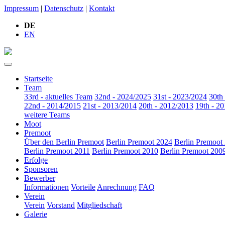
Impressum
|
Datenschutz
|
Kontakt
DE
EN
Startseite
Team
33rd - aktuelles Team
32nd - 2024/2025
31st - 2023/2024
30th
22nd - 2014/2015
21st - 2013/2014
20th - 2012/2013
19th - 2
weitere Teams
Moot
Premoot
Über den Berlin Premoot
Berlin Premoot 2024
Berlin Premoot
Berlin Premoot 2011
Berlin Premoot 2010
Berlin Premoot 200
Erfolge
Sponsoren
Bewerber
Informationen
Vorteile
Anrechnung
FAQ
Verein
Verein
Vorstand
Mitgliedschaft
Galerie